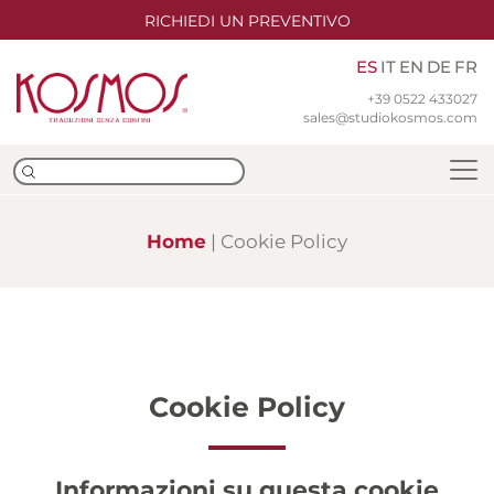
RICHIEDI UN PREVENTIVO
ES
IT
EN
DE
FR
+39 0522 433027
sales@studiokosmos.com
Home
Cookie Policy
Equipo
Sedes
Certificaciones ISO
Cookie Policy
Traducción
Informazioni su questa cookie