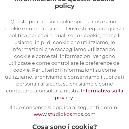
Interpretación
policy
Interpretación a distancia
Questa politica sui cookie spiega cosa sono i
Locuciones
cookie e come li usiamo. Dovresti leggere questa
Subtitulación
politica per capire quali sono i cookie, come li
usiamo, i tipi di cookie che utilizziamo, le
Sitios web multilingües
informazioni che raccogliamo utilizzando i
Maquetación multilingüe
cookie e come tali informazioni vengono
utilizzate e come controllare le preferenze dei
Servicio de prensa
cookie. Per ulteriori informazioni su come
utilizziamo, archiviamo e conserviamo i tuoi dati
Encuestas internacionales
personali al sicuro, su chi siamo e come
Organización de eventos
contattarci, consulta la nostra
Informativa sulla
privacy
.
Il tuo consenso si applica ai seguenti domini:
www.studiokosmos.com
Cosa sono i cookie?