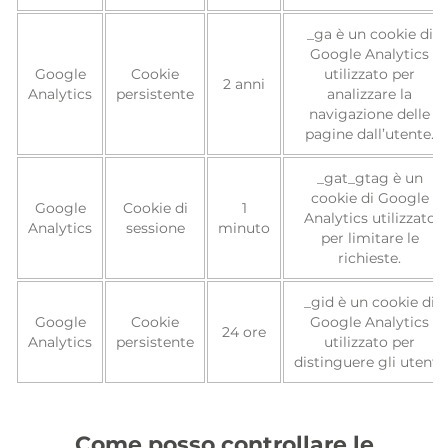
_ga è un cookie di
Google Analytics
Google
Cookie
utilizzato per
2 anni
Analytics
persistente
analizzare la
navigazione delle
pagine dall’utente.
_gat_gtag è un
cookie di Google
Google
Cookie di
1
Analytics utilizzato
Analytics
sessione
minuto
per limitare le
richieste.
_gid è un cookie di
Google
Cookie
Google Analytics
24 ore
Analytics
persistente
utilizzato per
distinguere gli utenti.
Come posso controllare le