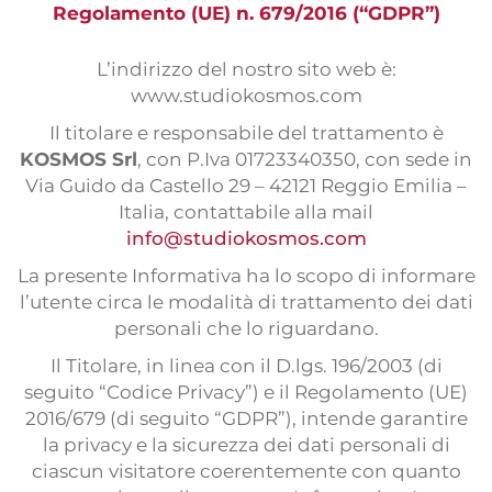
Interpretación
Regolamento (UE) n. 679/2016 (“GDPR”)
Interpretación a distancia
L’indirizzo del nostro sito web è:
Locuciones
www.studiokosmos.com
Subtitulación
Il titolare e responsabile del trattamento è
KOSMOS Srl
, con P.Iva 01723340350, con sede in
Sitios web multilingües
Via Guido da Castello 29 – 42121 Reggio Emilia –
Italia, contattabile alla mail
Maquetación multilingüe
info@studiokosmos.com
Servicio de prensa
La presente Informativa ha lo scopo di informare
Encuestas internacionales
l’utente circa le modalità di trattamento dei dati
personali che lo riguardano.
Organización de eventos
Il Titolare, in linea con il D.lgs. 196/2003 (di
seguito “Codice Privacy”) e il Regolamento (UE)
2016/679 (di seguito “GDPR”), intende garantire
la privacy e la sicurezza dei dati personali di
ciascun visitatore coerentemente con quanto