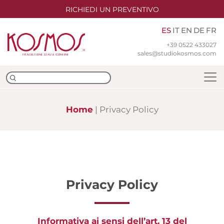
RICHIEDI UN PREVENTIVO
ES
IT
EN
DE
FR
+39 0522 433027
sales@studiokosmos.com
Home
Privacy Policy
Equipo
Sedes
Certificaciones ISO
Privacy Policy
Traducción
Informativa ai sensi dell’art. 13 del