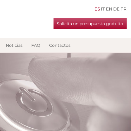
ES
IT
EN
DE
FR
Solicita un presupuesto gratuito
Noticias
FAQ
Contactos