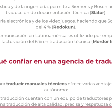
lístico y de la ingeniería, permite a Siemens y Bosch 
traducción de documentación técnica (
Slator
).
ria electrónica y de los videojuegos, haciendo que S
del 4 % (
Redokun
).
 comunicación en Latinoamérica, es utilizado por emp
 facturación del 6 % en traducción técnica (
Mordor
I
ué confiar en una agencia de trad
ara
traducir manuales técnicos
ofrece varias ventaja
autónomo:
 traducción cuentan con un equipo de traductores p
na traducción de alta calidad, precisa y respetuosa c
de traducción pueden traducir manuales técnicos a 