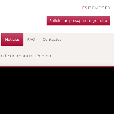
ES
IT
EN
DE
FR
Solicita un presupuesto gratuito
Noticias
FAQ
Contactos
ón de un manual técnico