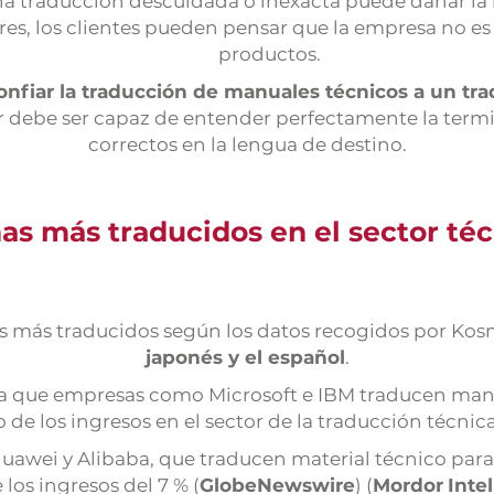
a traducción descuidada o inexacta puede dañar la i
res, los clientes pueden pensar que la empresa no es 
productos.
onfiar la traducción de manuales técnicos a un tra
or debe ser capaz de entender perfectamente la termin
correctos en la lengua de destino.
as más traducidos en el sector té
mas más traducidos según los datos recogidos por Ko
japonés y el español
.
ya que empresas como Microsoft e IBM traducen man
e los ingresos en el sector de la traducción técnica
uawei y Alibaba, que traducen material técnico par
 los ingresos del 7 % (
GlobeNewswire
) (
Mordor
Intel