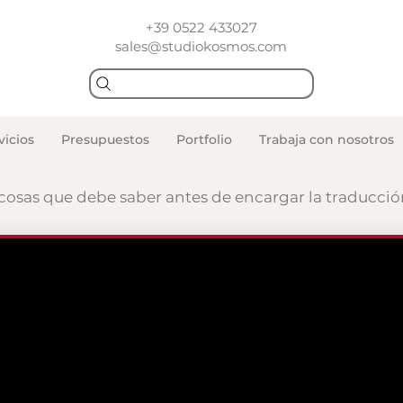
+39 0522 433027
sales@studiokosmos.com
vicios
Presupuestos
Portfolio
Trabaja con nosotros
 cosas que debe saber antes de encargar la traducci