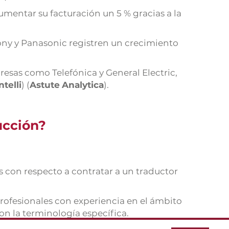
aumentar su facturación un 5 % gracias a la
ony y Panasonic registren un crecimiento
resas como Telefónica y General Electric,
ntelli
) (
Astute
Analytica
).
ucción?
s con respecto a contratar a un traductor
rofesionales con experiencia en el ámbito
on la terminología específica.
una gran variedad de idiomas. Esto es