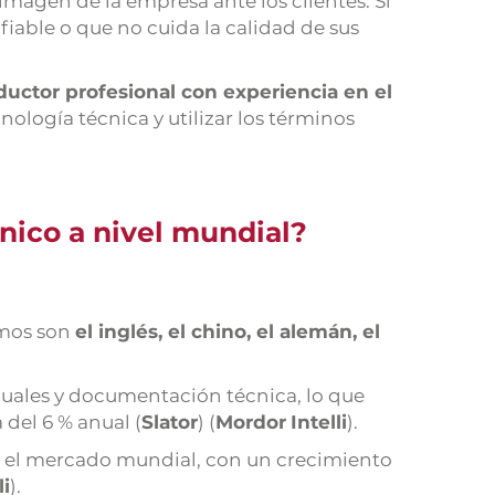
magen de la empresa ante los clientes. Si
fiable o que no cuida la calidad de sus
ductor profesional con experiencia en el
ología técnica y utilizar los términos
cnico a nivel mundial?
smos son
el inglés, el chino, el alemán, el
uales y documentación técnica, lo que
 del 6 % anual (
Slator
) (
Mordor
Intelli
).
a el mercado mundial, con un crecimiento
li
).