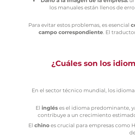
Daño a la imagen de la empresa:
un
los manuales están llenos de erro
Para evitar estos problemas, es esencial
c
campo correspondiente
. El traduct
¿Cuáles son los idiom
En el sector técnico mundial, los idio
El
inglés
es el idioma predominante, 
contribuye a un crecimiento estimado d
El
chino
es crucial para empresas como H
de