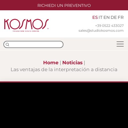
RICHIEDI UN PREVENTIVO
ES
IT
EN
DE
FR
+39 0522 433027
sales@studiokosmos.com
Home
Noticias
Las ventajas de la interpretación a distancia
Equipo
Sedes
Certificaciones ISO
Traducción