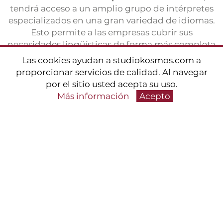
tendrá acceso a un amplio grupo de intérpretes
especializados en una gran variedad de idiomas.
Esto permite a las empresas cubrir sus
necesidades lingüísticas de forma más completa
y eficaz.
Las cookies ayudan a studiokosmos.com a
proporcionar servicios de calidad. Al navegar
por el sitio usted acepta su uso.
Mayor calidad y continuidad
Más información
Acepto
Las plataformas de interpretación a distancia
suelen ofrecer funciones avanzadas para
garantizar la
máxima calidad y continuidad de
los servicios
. Estas plataformas pueden admitir
el uso de tecnologías avanzadas, como la
traducción automática y la escucha simultánea,
para mejorar la experiencia de interpretación.