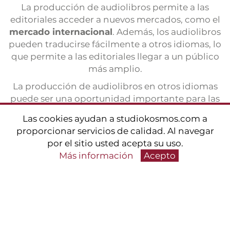
La producción de audiolibros permite a las
editoriales acceder a nuevos mercados, como el
mercado internacional
. Además, los audiolibros
pueden traducirse fácilmente a otros idiomas, lo
que permite a las editoriales llegar a un público
más amplio.
La producción de audiolibros en otros idiomas
puede ser una oportunidad importante para las
editoriales italianas que deseen ampliar su
Las cookies ayudan a studiokosmos.com a
mercado y llegar a un público internacional.
proporcionar servicios de calidad. Al navegar
He aquí algunas sugerencias para las editoriales
por el sitio usted acepta su uso.
que deseen poner en marcha la producción de
Más información
Acepto
audiolibros en otros idiomas:
Empiece con un número reducido de
títulos
para tantear el mercado y evaluar la
respuesta del público.
Trabaje con agencias de traducción