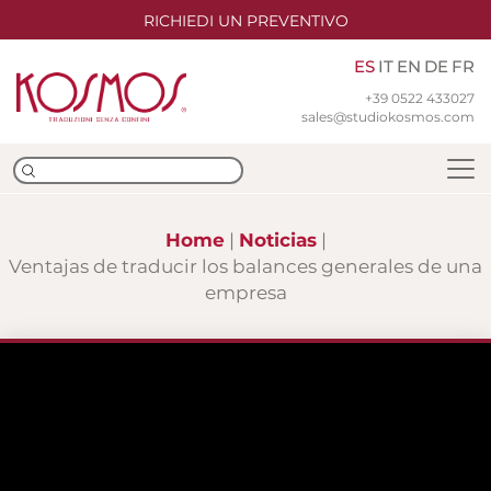
RICHIEDI UN PREVENTIVO
ES
IT
EN
DE
FR
+39 0522 433027
sales@studiokosmos.com
Home
Noticias
Ventajas de traducir los balances generales de una
empresa
Equipo
Sedes
Certificaciones ISO
Traducción