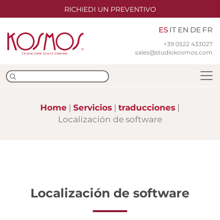
RICHIEDI UN PREVENTIVO
ES
IT
EN
DE
FR
+39 0522 433027
sales@studiokosmos.com
Home
Servicios
traducciones
Localización de software
Equipo
Sedes
Certificaciones ISO
Localización de software
Traducción