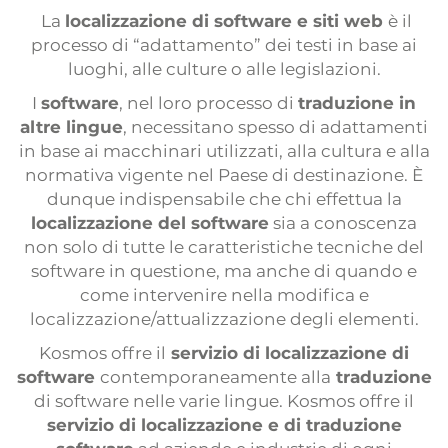
Interpretación
La
localizzazione di software e siti web
è il
processo di “adattamento” dei testi in base ai
Interpretación a distancia
luoghi, alle culture o alle legislazioni.
Locuciones
I
software
, nel loro processo di
traduzione in
Subtitulación
altre lingue
, necessitano spesso di adattamenti
in base ai macchinari utilizzati, alla cultura e alla
Sitios web multilingües
normativa vigente nel Paese di destinazione. È
Maquetación multilingüe
dunque indispensabile che chi effettua la
localizzazione del software
sia a conoscenza
Servicio de prensa
non solo di tutte le caratteristiche tecniche del
Encuestas internacionales
software in questione, ma anche di quando e
come intervenire nella modifica e
Organización de eventos
localizzazione/attualizzazione degli elementi.
Kosmos offre il
servizio di localizzazione di
software
contemporaneamente alla
traduzione
di software nelle varie lingue. Kosmos offre il
servizio di localizzazione e di traduzione