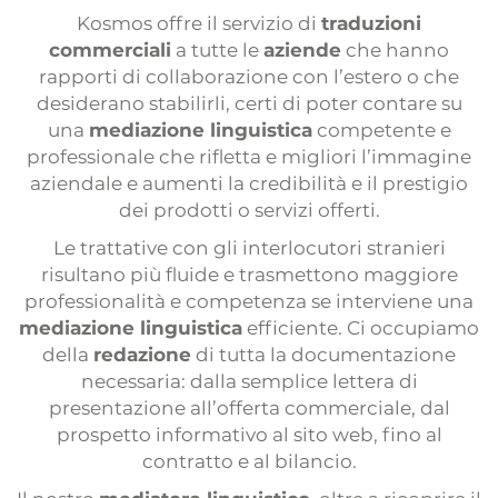
Interpretación
Kosmos offre il servizio di
traduzioni
commerciali
a tutte le
aziende
che hanno
Interpretación a distancia
rapporti di collaborazione con l’estero o che
Locuciones
desiderano stabilirli, certi di poter contare su
una
mediazione linguistica
competente e
Subtitulación
professionale che rifletta e migliori l’immagine
Sitios web multilingües
aziendale e aumenti la credibilità e il prestigio
dei prodotti o servizi offerti.
Maquetación multilingüe
Le trattative con gli interlocutori stranieri
Servicio de prensa
risultano più fluide e trasmettono maggiore
Encuestas internacionales
professionalità e competenza se interviene una
mediazione linguistica
efficiente. Ci occupiamo
Organización de eventos
della
redazione
di tutta la documentazione
necessaria: dalla semplice lettera di
presentazione all’offerta commerciale, dal
prospetto informativo al sito web, fino al
contratto e al bilancio.