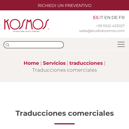
RICHIEDI UN PREVENTIVO
ES
IT
EN
DE
FR
+39 0522 433027
sales@studiokosmos.com
Home
Servicios
traducciones
Traducciones comerciales
Equipo
Sedes
Certificaciones ISO
Traducciones comerciales
Traducción