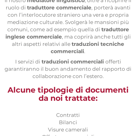
Il nostro
mediatore linguistico
, oltre a ricoprire il
Prácticas
ruolo di
traduttore commerciale
, porterà avanti
Formulario traductores
con l’interlocutore straniero una vera e propria
mediazione culturale. Svolgerà le mansioni più
Pruebas de traducción
comuni, come ad esempio quella di
traduttore
inglese commerciale
, ma coprirà anche tutti gli
altri aspetti relativi alle
traduzioni tecniche
commerciali
.
I servizi di
traduzioni commerciali
offerti
garantiranno il buon andamento del rapporto di
collaborazione con l’estero.
Alcune tipologie di documenti
da noi trattate:
Contratti
Bilanci
Visure camerali