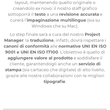
layout, mantenendo quello originale o
creandolo ex novo: il nostro staff grafico
sottoporrà il
testo
a una
revisione accurata
e
curerà l’
impaginazione multilingue
(sia su
Windows che su Mac).
Lo step finale sarà a cura del nostro
Project
Manager
: la
traduzione
, infatti, dovrà rispettare i
canoni di conformità
alle
normative UNI EN ISO
9001 e UNI EN ISO 17100
. L’obiettivo è quello di
aggiungere
valore al prodotto
e soddisfare il
cliente, garantendogli anche un
servizio di
stampa
(sia cartaceo che digitale) di alto livello,
grazie alle nostre collaborazioni con le migliori
tipografie
.