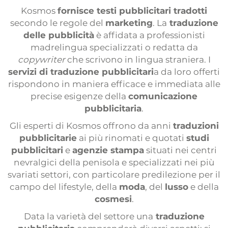
Interpretación
Kosmos
fornisce testi pubblicitari tradotti
secondo le regole del
marketing
. La
traduzione
Interpretación a distancia
delle pubblicità
è affidata a professionisti
Locuciones
madrelingua specializzati o redatta da
copywriter
che scrivono in lingua straniera. I
Subtitulación
servizi di traduzione pubblicitari
a da loro offerti
Sitios web multilingües
rispondono in maniera efficace e immediata alle
precise esigenze della
comunicazione
Maquetación multilingüe
pubblicitaria
.
Servicio de prensa
Gli esperti di Kosmos offrono da anni
traduzioni
Encuestas internacionales
pubblicitarie
ai più rinomati e quotati
studi
pubblicitari
e
agenzie stampa
situati nei centri
Organización de eventos
nevralgici della penisola e specializzati nei più
svariati settori, con particolare predilezione per il
campo del lifestyle, della
moda
, del
lusso
e della
cosmesi
.
Data la varietà del settore una
traduzione