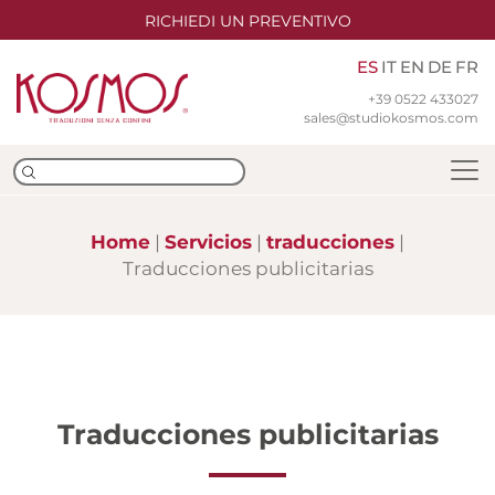
RICHIEDI UN PREVENTIVO
ES
IT
EN
DE
FR
+39 0522 433027
sales@studiokosmos.com
Home
Servicios
traducciones
Traducciones publicitarias
Equipo
Sedes
Certificaciones ISO
Traducciones publicitarias
Traducción