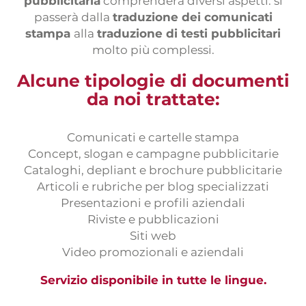
pubblicitaria
comprenderà diversi aspetti: si
Prácticas
passerà dalla
traduzione dei comunicati
Formulario traductores
stampa
alla
traduzione di testi pubblicitari
molto più complessi.
Pruebas de traducción
Alcune tipologie di documenti
da noi trattate:
Comunicati e cartelle stampa
Concept, slogan e campagne pubblicitarie
Cataloghi, depliant e brochure pubblicitarie
Articoli e rubriche per blog specializzati
Presentazioni e profili aziendali
Riviste e pubblicazioni
Siti web
Video promozionali e aziendali
Servizio disponibile in tutte le lingue.