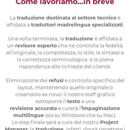
Come lavoriamo…in breve
La
traduzione destinata al settore tecnico
è
affidata a
traduttori madrelingua specializzati
.
Una volta terminata, la
traduzione
è affidata a
un
revisore esperto
che ne controlla la fedeltà
all’originale, la completezza, lo stile, la sintassi e
la correttezza terminologica e la piena
rispondenza alle richieste del cliente.
Eliminazione dei
refusi
e controllo specifico del
layout, mantenendo quello originale o
creandolo ex novo: il nostro staff grafico
sottoporrà il
testo
a una
revisione accurata
e curerà l
’impaginazione
multilingue
(sia su Windows che su Mac).
Lo step finale sarà a cura del nostro
Project
Manager
: la
traduzione
, infatti, dovrà rispettare i