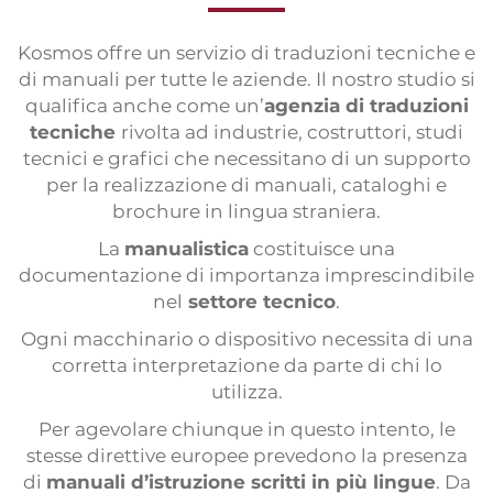
Interpretación
Interpretación a distancia
Kosmos offre un servizio di traduzioni tecniche e
di manuali per tutte le aziende. Il nostro studio si
Locuciones
qualifica anche come un’
agenzia di traduzioni
tecniche
rivolta ad industrie, costruttori, studi
Subtitulación
tecnici e grafici che necessitano di un supporto
Sitios web multilingües
per la realizzazione di manuali, cataloghi e
brochure in lingua straniera.
Maquetación multilingüe
La
manualistica
costituisce una
Servicio de prensa
documentazione di importanza imprescindibile
Encuestas internacionales
nel
settore tecnico
.
Organización de eventos
Ogni macchinario o dispositivo necessita di una
corretta interpretazione da parte di chi lo
utilizza.
Per agevolare chiunque in questo intento, le
stesse direttive europee prevedono la presenza
di
manuali d’istruzione scritti in più lingue
. Da