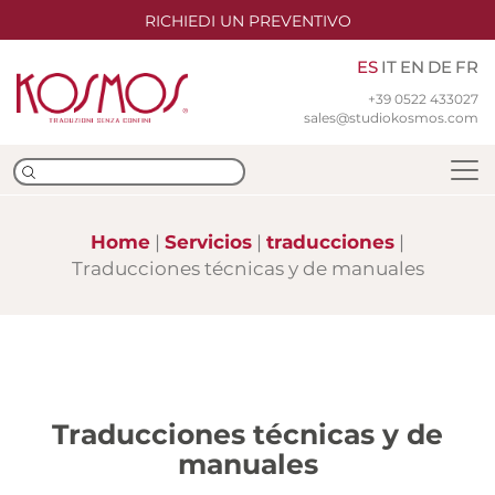
RICHIEDI UN PREVENTIVO
ES
IT
EN
DE
FR
+39 0522 433027
sales@studiokosmos.com
Home
Servicios
traducciones
Traducciones técnicas y de manuales
Equipo
Sedes
Certificaciones ISO
Traducciones técnicas y de
manuales
Traducción